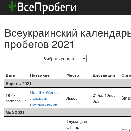
Всеукраинский календар
пробегов 2021
Дата
Название
Место
Дистанции
Орг
Апрель 2021
Run the World.
21км, 10км,
18.04
Львовский
Львов
Smar
3км
воскресение
полумарафон
Май 2021
Тлумацкая
ОТГ д.
ОО 