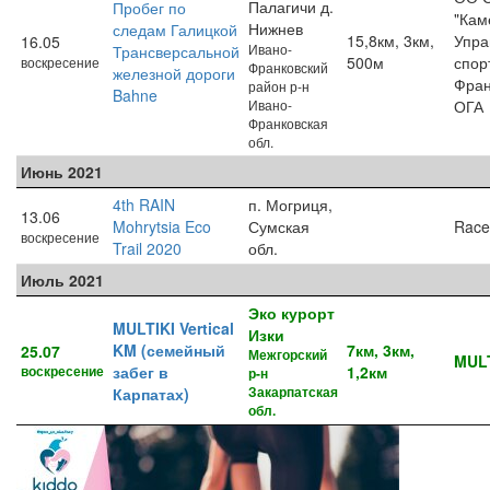
Палагичи д.
Пробег по
"Кам
Нижнев
следам Галицкой
15,8км, 3км,
Упра
16.05
Ивано-
Трансверсальной
500м
спор
воскресение
Франковский
железной дороги
Фран
район р-н
Bahne
Ивано-
ОГА
Франковская
обл.
Июнь 2021
4th RAIN
п. Могриця,
13.06
Mohrytsia Eco
Сумская
Race
воскресение
Trail 2020
обл.
Июль 2021
Эко курорт
MULTIKI Vertical
Изки
KM (семейный
7км, 3км,
25.07
Межгорский
MULT
воскресение
забег в
1,2км
р-н
Закарпатская
Карпатах)
обл.