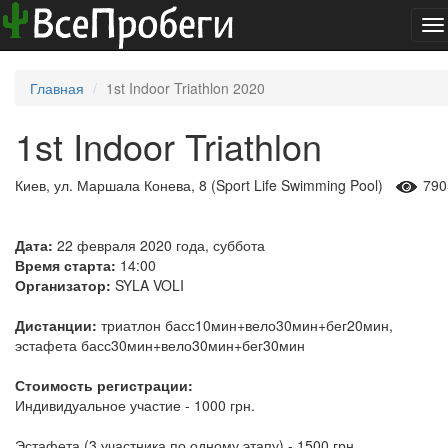
To
na
Главная
1st Indoor Triathlon 2020
1st Indoor Triathlon
Киев, ул. Маршала Конева, 8 (Sport Life Swimming Pool)
790
Дата:
22 февраля 2020 года, суббота
Время старта:
14:00
Организатор:
SYLA VOLI
Дистанции:
триатлон басс10мин+вело30мин+бег20мин,
эстафета басс30мин+вело30мин+бег30мин
Стоимость регистрации:
Индивидуальное участие - 1000 грн.
Эстафета (3 участника по одному этапу) - 1500 грн.