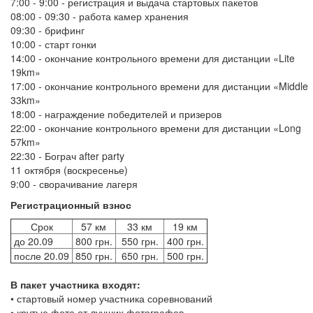
7:00 - 9:00 - регистрация и выдача стартовых пакетов
08:00 - 09:30 - работа камер хранения
09:30 - брифинг
10:00 - старт гонки
14:00 - окончание контрольного времени для дистанции «Lite
19km»
17:00 - окончание контрольного времени для дистанции «Middle
33km»
18:00 - награждение победителей и призеров
22:00 - окончание контрольного времени для дистанции «Long
57km»
22:30 - Бограч after party
11 октября (воскресенье)
9:00 - сворачивание лагеря
Регистрационный взнос
Срок
57 км
33 км
19 км
до 20.09
800 грн.
550 грн.
400 грн.
после 20.09
850 грн.
650 грн.
500 грн.
В пакет участника входят:
• стартовый номер участника соревнований
• крутые фото от лучших фотографов