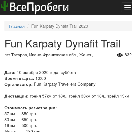
To
na
Главная
Fun Karpaty Dynafit Trail 2020
Fun Karpaty Dynafit Trail
пгт Татаров, Ивано-Франковская обл., Женец
832
Дата:
10 октября 2020 года, суббота
Время старта:
10:00
Организатор:
Fun Karpaty Travellers Company
Дистанции:
трейл 57км от 18л., трейл 33км от 18л., трейл 19км
Стоимость регистрации:
57 км — 850 грн.
33 км — 650 грн.
19 км — 500 грн.
Медаль — 190 грн.