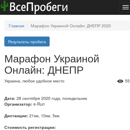
To
na
Главная
Марафон Украиной Онлайн: ДНЕПР 2020
Результаты пробега
Марафон Украиной
Онлайн: ДНЕПР
Украина, любое удобное место
55
Дата:
28 сентября 2020 года, понедельник
Организатор:
e-Run
Дистанции:
21км, 10км, 5км
Стоимость регистрации: