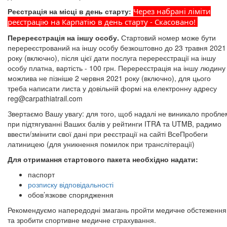
Реєстрація на місці в день старту:
Через набрані ліміти
реєстрацію на Карпатію в день старту - Скасовано!
Перереєстрація на іншу особу.
Стартовий номер може бути
перереєстрований на іншу особу безкоштовно до 23 травня 2021
року (включно), після цієї дати послуга перереєстрації на іншу
особу платна, вартість - 100 грн. Перереєстрація на іншу людину
можлива не пізніше 2 червня 2021 року (включно), для цього
треба написати листа у довільній формі на електронну адресу
reg@carpathiatrail.com
Звертаємо Вашу увагу: для того, щоб надалі не виникало пробле
при підтягуванні Ваших балів у рейтинги ITRA та UTMB, радимо
ввести/змінити свої дані при реєстрації на сайті ВсеПробеги
латиницею (для уникнення помилок при транслітерації)
Для отримання стартового пакета необхідно надати:
паспорт
розписку відповідальності
обов’язкове спорядження
Рекомендуємо напередодні змагань пройти медичне обстеження
та зробити спортивне медичне страхування.