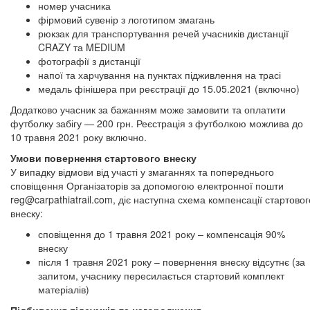
номер учасника
фірмовий сувенір з логотипом змагань
рюкзак для транспортування речей учасників дистанції
CRAZY та MEDIUM
фотографії з дистанції
напої та харчування на пунктах підживлення на трасі
медаль фінішера при реєстрації до 15.05.2021 (включно)
Додатково учасник за бажанням може замовити та оплатити
футболку забігу — 200 грн. Реєстрація з футболкою можлива до
10 травня 2021 року включно.
Умови повернення стартового внеску
У випадку відмови від участі у змаганнях та попереднього
сповіщення Організаторів за допомогою електронної пошти
reg@carpathiatrail.com
, діє наступна схема компенсації стартовог
внеску:
сповіщення до 1 травня 2021 року – компенсація 90%
внеску
після 1 травня 2021 року – повернення внеску відсутнє (за
запитом, учаснику пересилається стартовий комплект
матеріалів)