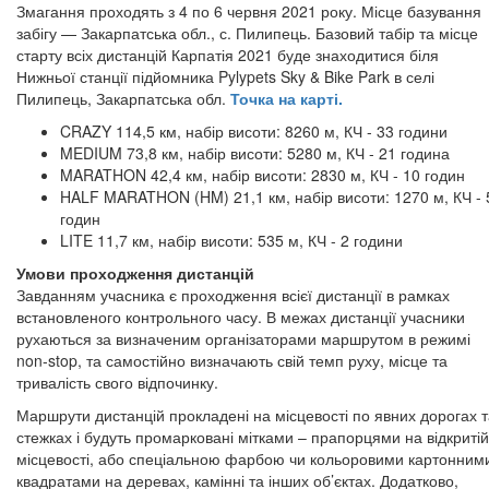
Змагання проходять з 4 по 6 червня 2021 року. Місце базування
забігу — Закарпатська обл., с. Пилипець. Базовий табір та місце
старту всіх дистанцій Карпатія 2021 буде знаходитися біля
Нижньої станції підйомника Pylypets Sky & Bike Park в селі
Пилипець, Закарпатська обл.
Точка на карті.
CRAZY 114,5 км, набір висоти: 8260 м, КЧ - 33 години
MEDIUM 73,8 км, набір висоти: 5280 м, КЧ - 21 година
MARATHON 42,4 км, набір висоти: 2830 м, КЧ - 10 годин
HALF MARATHON (HM) 21,1 км, набір висоти: 1270 м, КЧ - 
годин
LITE 11,7 км, набір висоти: 535 м, КЧ - 2 години
Умови проходження дистанцій
Завданням учасника є проходження всієї дистанції в рамках
встановленого контрольного часу. В межах дистанції учасники
рухаються за визначеним організаторами маршрутом в режимі
non-stop, та самостійно визначають свій темп руху, місце та
тривалість свого відпочинку.
Маршрути дистанцій прокладені на місцевості по явних дорогах 
стежках і будуть промарковані мітками – прапорцями на відкритій
місцевості, або спеціальною фарбою чи кольоровими картонним
квадратами на деревах, камінні та інших об’єктах. Додатково,