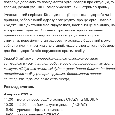
потребує допомогу та повідомляти організаторів про ситуацію, т
травми, розташування і номер учасника, який отримав травму.
Учасник, який вирішив зійти з дистанції через стан здоров’я чи інш
причини, зобов’язаний одразу попередити про це організаторів.
Сходження з дистанції має відбуватися, наскільки це можливо, на
контрольних пунктах. Організатори, волонтери та залучені
працівники служби з надзвичайних ситуацій мають право
зупиняти, перевіряти стан здоров’я учасника у будь-який момент
забігу і знімати учасника з дистанції, якщо є вірогідність небезпек
для його здоров’я або порушення правил забігу.
Увага! У зв'язку з непередбачуваною епідеміологічною
ситуацією в країні, за потреби, у розкладі проведення змагань
можуть відбутися зміни, які буде оприлюднено ближче до дати
проведення забігу (старт групами, дотримання певних
санітарних норм та обмежень тощо).
Розклад змагань
4 червня 2021 р.
11:00 – початок реєстрації учасників CRAZY та MEDIUM
15:00 – 15:30 – прийом пакунків дистанції CRAZY
15:40 – урочисте відкриття змагань
16:00 – старт дистанції CRAZY