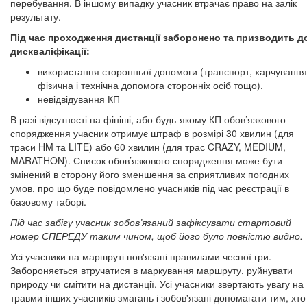
перебування. В іншому випадку учасник втрачає право на залік
результату.
Під час проходження дистанції заборонено та призводить д
дискваліфікації:
використання сторонньої допомоги (транспорт, харчування
фізична і технічна допомога сторонніх осіб тощо).
невідвідування КП
В разі відсутності на фініші, або будь-якому КП обов’язкового
спорядження учасник отримує штраф в розмірі 30 хвилин (для
траси HM та LITE) або 60 хвилин (для трас CRAZY, MEDIUM,
MARATHON). Список обов’язкового спорядження може бути
змінений в сторону його зменшення за сприятливих погодних
умов, про що буде повідомлено учасників під час реєстрації в
базовому таборі.
Під час забігу учасник зобов’язаний зафіксувати стартовий
номер СПЕРЕДУ таким чином, щоб його було повністю видно.
Усі учасники на маршруті пов'язані правилами чесної гри.
Забороняється втручатися в маркування маршруту, руйнувати
природу чи смітити на дистанції. Усі учасники звертають увагу на
травми інших учасників змагань і зобов'язані допомагати тим, хто