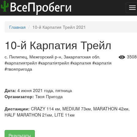
To
na
Главная
10-й Карпатия Трейл 2021
10-й Карпатия Трейл
с. Пилипец, Межгорский р-н, Закарпатская обл.
3508
#карпатиятрейл #карпатіятрейл #карпатия #карпатія
#твояпригода
Дата:
4 июня 2021 года, пятница
Организатор:
Твоя Пригода
Дистанции:
CRAZY 114 км, MEDIUM 73км, MARATHON 42км,
HALF MARATHON 21км, LITE 11км
Результаты