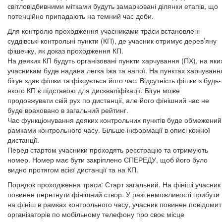
світловідбивними мітками будуть замарковані ділянки етапів, що
потенційно припадають на темний час доби.
Для контролю проходження учасниками траси встановлені
суддівські контрольні пункти (КП), де учасник отримує дерев’яну
фішечку, як доказ проходження КП.
На деяких КП будуть організовані пункти харчування (ПХ), на яки
учасникам буде надана легка їжа та напої. На пунктах харчуванн
бігун здає фішки та фіксується його час. Відсутність фішки з будь-
якого КП є підставою для дискваліфікації. Бігун може
продовжувати свій рух по дистанції, але його фінішний час не
буде враховано в загальний рейтинг.
Час функціонування деяких контрольних пунктів буде обмежений
рамками контрольного часу. Більше інформації в описі кожної
дистанції.
Перед стартом учасники проходять реєстрацію та отримують
номер. Номер має бути закріплено СПЕРЕДУ, щоб його було
видно протягом всієї дистанції та на КП.
Порядок проходження траси: Старт загальний. На фініші учасник
повинен перетнути фінішний створ. У разі неможливості прибути
на фініш в рамках контрольного часу, учасник повинен повідоми
організаторів по мобільному телефону про своє місце