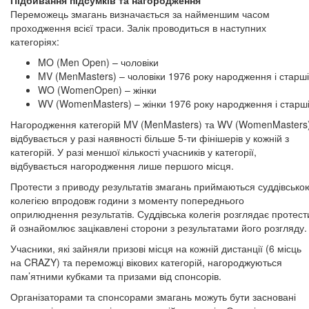
Підбивання підсумків та нагородження
Переможець змагань визначається за найменшим часом
проходження всієї траси. Залік проводиться в наступних
категоріях:
MO (Men Open) – чоловіки
MV (MenMasters) – чоловіки 1976 року народження і старші
WO (WomenOpen) – жінки
WV (WomenMasters) – жінки 1976 року народження і старш
Нагородження категорій MV (MenMasters) та WV (WomenMasters
відбувається у разі наявності більше 5-ти фінішерів у кожній з
категорій. У разі меншої кількості учасників у категорії,
відбувається нагородження лише першого місця.
Протести з приводу результатів змагань приймаються суддівсько
колегією впродовж години з моменту попереднього
оприлюднення результатів. Суддівська колегія розглядає протест
й ознайомлює зацікавлені сторони з результатами його розгляду.
Учасники, які зайняли призові місця на кожній дистанції (6 місць
на CRAZY) та переможці вікових категорій, нагороджуються
пам’ятними кубками та призами від спонсорів.
Організаторами та спонсорами змагань можуть бути засновані