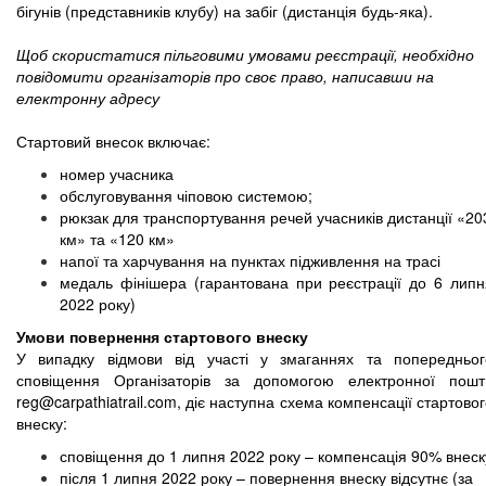
бігунів (представників клубу) на забіг (дистанція будь-яка).
Щоб скористатися пільговими умовами реєстрації, необхідно
повідомити організаторів про своє право, написавши на
електронну адресу
Стартовий внесок включає:
номер учасника
обслуговування чіповою системою;
рюкзак для транспортування речей учасників дистанції «
20
км
»
та
«120 км»
напої та харчування на пунктах підживлення на трасі
медаль фінішера (гарантована при реєстрації до 6 липн
2022 року)
Умови повернення стартового внеску
У випадку відмови від участі у змаганнях та попередньог
сповіщення Організаторів за допомогою електронної пошт
reg@carpathiatrail.com
, діє наступна схема компенсації стартово
внеску:
сповіщення до 1 липня 2022 року – компенсація 90% внеск
після 1 липня 2022 року – повернення внеску відсутнє (за