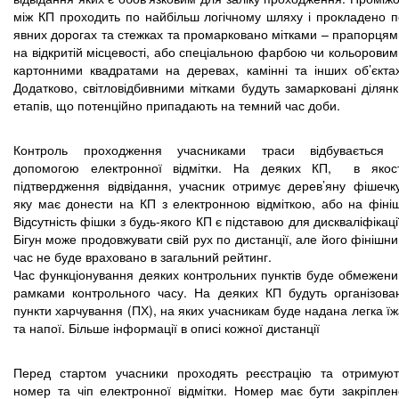
між КП проходить по найбільш логічному шляху і прокладено п
явних дорогах та стежках та промарковано мітками – прапорцям
на відкритій місцевості, або спеціальною фарбою чи кольоровим
картонними квадратами на деревах, камінні та інших об’єктах
Додатково, світловідбивними мітками будуть замарковані ділянк
етапів, що потенційно припадають на темний час доби.
Контроль проходження учасниками траси відбувається 
допомогою електронної відмітки. На деяких КП, в якост
підтвердження відвідання, учасник отримує дерев’яну фішечку
яку має донести на КП з електронною відміткою, або на фініш
Відсутність фішки з будь-якого КП є підставою для дискваліфікаці
Бігун може продовжувати свій рух по дистанції, але його фінішн
час не буде враховано в загальний рейтинг.
Час функціонування деяких контрольних пунктів буде обмежени
рамками контрольного часу. На деяких КП будуть організован
пункти харчування (ПХ), на яких учасникам буде надана легка ї
та напої. Більше інформації в описі кожної дистанції
Перед стартом учасники проходять реєстрацію та отримуют
номер та чіп електронної відмітки. Номер має бути закріплен