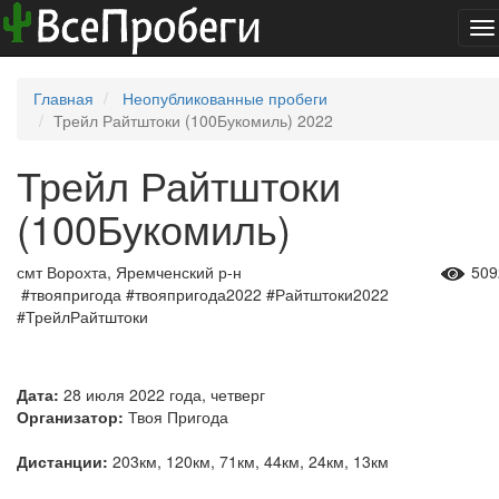
To
na
Главная
Неопубликованные пробеги
Трейл Райтштоки (100Букомиль) 2022
Трейл Райтштоки
(100Букомиль)
смт Ворохта, Яремченский р-н
509
#твояпригода #твояпригода2022 #Райтштоки2022
#ТрейлРайтштоки
Дата:
28 июля 2022 года, четверг
Организатор:
Твоя Пригода
Дистанции:
203км, 120км, 71км, 44км, 24км, 13км