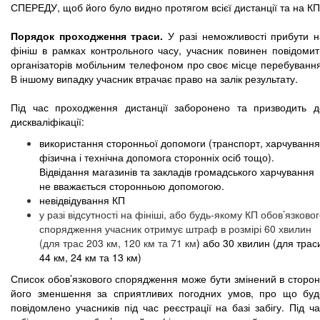
СПЕРЕДУ, щоб його було видно протягом всієї дистанції та на КП
Порядок проходження траси.
У разі неможливості прибути н
фініш в рамках контрольного часу, учасник повинен повідомит
організаторів мобільним телефоном про своє місце перебування
В іншому випадку учасник втрачає право на залік результату.
Під час проходження дистанції заборонено та призводить д
дискваліфікації:
використання сторонньої допомоги (транспорт, харчування
фізична і технічна допомога сторонніх осіб тощо).
Відвідання магазинів та закладів громадського харчування
не вважається сторонньою допомогою.
невідвідування КП
у разі відсутності на фініші, або будь-якому КП обов’язково
спорядження учасник отримує штраф в розмірі 60 хвилин
(для трас 203 км, 120 км та 71 км
) або 30 хвилин (для трас
44 км, 24 км та 13 км)
Список обов’язкового спорядження може бути змінений в сторон
його зменшення за сприятливих погодних умов, про що буд
повідомлено учасників під час реєстрації на базі забігу. Під ч