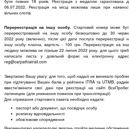
бути повних 18 років.
Реєстрація з медаллю гарантована д
06.07.2022. Реєстрація на місці можлива лише при наявност
вільних слотів.
Перереєстрація на іншу особу.
Стартовий номер може бут
перереєстрований на іншу особу безкоштовно до 30 червн
2022 року (включно), після цієї дати послуга перереєстрації н
іншу особу платна, вартість - 100 грн. Перереєстрація на інш
людину можлива не пізніше 22 липня 2022 року, для цього треб
написати листа у довільній формі на електронну адрес
reg@carpathiatrail.com
Звертаємо Вашу увагу: для того, щоб надалі не виникало пробле
при підтягуванні Ваших балів у рейтинги ITRA та UTMB, радим
ввести/змінити свої дані при реєстрації на сайті ВсеПробег
латиницею (для уникнення помилок при транслітерації)
Для отримання стартового пакета необхідно надати:
паспорт або документ, що посвідчує особу
розписку відповідальності
обов’язкове спорядження
Рекомендуємо напередодні змагань пройти медичне обстеження