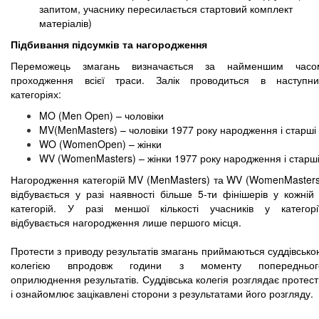
запитом, учаснику пересилається стартовий комплект
матеріалів)
Підбивання підсумків та нагородження
Переможець змагань визначається за найменшим часо
проходження всієї траси. Залік проводиться в наступни
категоріях:
MO (Men Open) – чоловіки
MV(MenMasters) – чоловіки 1977 року народження і старші
WO (WomenOpen) – жінки
WV (WomenMasters) – жінки 1977 року народження і старш
Нагородження категорій MV (MenMasters) та WV (WomenMasters
відбувається у разі наявності більше 5-ти фінішерів у кожній 
категорій. У разі меншої кількості учасників у категорії
відбувається нагородження лише першого місця.
Протести з приводу результатів змагань приймаються суддівсько
колегією впродовж години з моменту попередньог
оприлюднення результатів. Суддівська колегія розглядає протес
і ознайомлює зацікавлені сторони з результатами його розгляду.