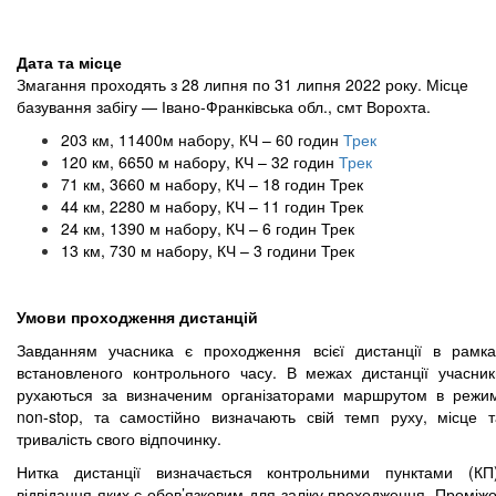
Дата та місце
Змагання проходять з 28 липня по 31 липня 2022 року. Місце
базування забігу — Івано-Франківська обл., смт Ворохта.
203 км, 11400м набору, КЧ – 60 годин
Трек
120 км, 6650 м набору, КЧ – 32 годин
Трек
71 км, 3660 м набору, КЧ – 18 годин
Трек
44 км, 2280 м набору, КЧ – 11 годин
Трек
24 км, 1390 м набору, КЧ – 6 годин
Трек
13 км, 730 м набору, КЧ – 3 години
Трек
Умови проходження дистанцій
Завданням учасника є проходження всієї дистанції в рамка
встановленого контрольного часу. В межах дистанції учасник
рухаються за визначеним організаторами маршрутом в режим
non-stop, та самостійно визначають свій темп руху, місце т
тривалість свого відпочинку.
Нитка дистанції визначається контрольними пунктами (КП)
відвідання яких є обов’язковим для заліку проходження. Проміж