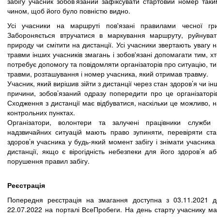
забігу учасник зобов’язаний зафіксувати стартовий номер таки
чином, щоб його було повністю видно.
Усі учасники на маршруті пов'язані правилами чесної гри
Забороняється втручатися в маркування маршруту, руйнуват
природу чи смітити на дистанції. Усі учасники звертають увагу 
травми інших учасників змагань і зобов'язані допомагати тим, х
потребує допомогу та повідомляти організаторів про ситуацію, т
травми, розташування і номер учасника, який отримав травму.
Учасник, який вирішив зійти з дистанції через стан здоров’я чи ін
причини, зобов’язаний одразу попередити про це організаторів
Сходження з дистанції має відбуватися, наскільки це можливо, 
контрольних пунктах.
Організатори, волонтери та залучені працівники служби 
надзвичайних ситуацій мають право зупиняти, перевіряти ста
здоров’я учасника у будь-який момент забігу і знімати учасника
дистанції, якщо є вірогідність небезпеки для його здоров’я аб
порушення правил забігу.
Реєстрація
Попередня реєстрація на змагання доступна з 03.11.2021 д
22.07.2022 на порталі ВсеПробеги. На день старту учаснику ма