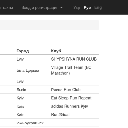
нтакты
Вход и регистрация
Укр
Рус
Eng
Город
Клуб
Lviv
SHYPSHYNA RUN CLUB
Village Trail Team (BC
Біла Церква
Marathon)
Lviv
Львів
Рясне Run Club
Kyiv
Eat Sleep Run Repeat
Київ
adidas Runners Kyiv
Київ
Run2Goal
южноукраинск