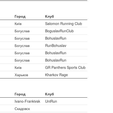
Город
Клуб
Київ
Salomon Running Club
Богуслав
BoguslavRunClub
Богуслав
BohuslavRun
Богуслав
RunBohuslav
Богуслав
BohuslavRun
Богуслав
BohuslavRun
Київ
GR Panthers Sports Club
Харьков
Kharkov Rage
Город
Клуб
Ivano-Frankivsk
UniRun
Скадовск