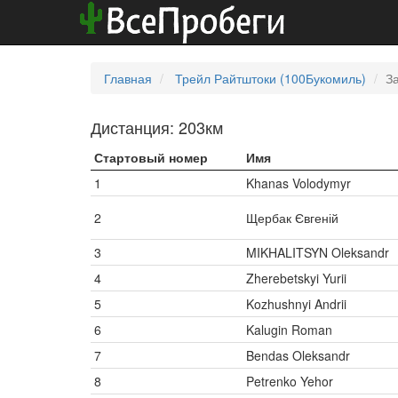
Главная
Трейл Райтштоки (100Букомиль)
З
Дистанция: 203км
Стартовый номер
Имя
1
Khanas Volodymyr
2
Щербак Євгеній
3
MIKHALITSYN Oleksandr
4
Zherebetskyi Yurii
5
Kozhushnyi Andrii
6
Kalugin Roman
7
Bendas Oleksandr
8
Petrenko Yehor