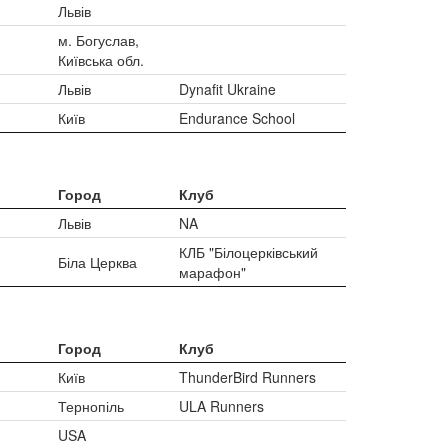
Львів
м. Богуслав,
Київська обл.
Львів
Dynafit Ukraine
Київ
Endurance School
Город
Клуб
Львів
NA
КЛБ "Білоцерківський
Біла Церква
марафон"
Город
Клуб
Київ
ThunderBird Runners
Тернопіль
ULA Runners
USA