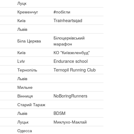
Луцк
Кременчуг
#побігли
Київ
Trainheartsqad
Львів
Білоцерківський
Біла Церква
марафон
Київ
КО "Київзеленбуд"
Lviv
Endurance school
Тернопіль
Ternopil Running Club
Львів
Мильне
Вінниця
NoBoringRunners
Старий Тараж
Львів
BDSM
Луцьк
Миклухо-Маклай
Одесса