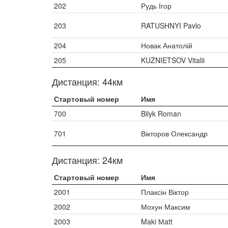
202
Рудь Ігор
203
RATUSHNYI Pavlo
204
Новак Анатолій
205
KUZNIETSOV Vitalii
Дистанция: 44км
Стартовый номер
Имя
700
Bilyk Roman
701
Вікторов Олександр
Дистанция: 24км
Стартовый номер
Имя
2001
Плаксін Віктор
2002
Мохун Максим
2003
Maki Мatt