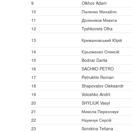
9
Olkhov Adam
10
Паленко Михайло
11
Долінніков Микита
12
Tyshkovets Olha
13
Крижановський Юрій
14
Єрьоменко Олексій
15
Bodnar Dariia
16
SACHKO PETRO
17
Petrukhiv Roman
18
Shapovalov Oleksandr
19
Voloshko Andrii
20
SHYLIUK Vasyl
21
Микола Перехожук
22
Наумчук Сергій
23
Sorokina Tetiana