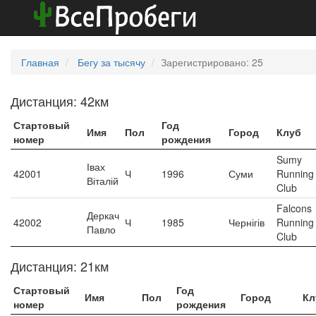
Главная
Бегу за тысячу
Зарегистрировано: 25
Дистанция: 42км
Стартовый
Год
Имя
Пол
Город
Клуб
номер
рождения
Sumy
Івах
42001
Ч
1996
Суми
Running
Віталій
Club
Falcons
Деркач
42002
Ч
1985
Чернігів
Running
Павло
Club
Дистанция: 21км
Стартовый
Год
Имя
Пол
Город
Кл
номер
рождения