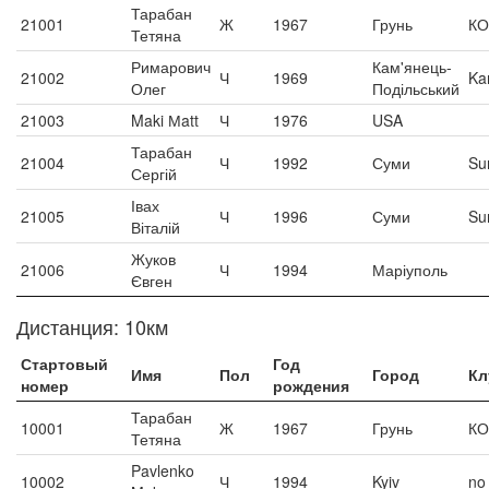
Тарабан
21001
Ж
1967
Грунь
К
Тетяна
Римарович
Кам'янець-
21002
Ч
1969
Ka
Олег
Подільський
21003
Maki Мatt
Ч
1976
USA
Тарабан
21004
Ч
1992
Суми
Su
Сергій
Івах
21005
Ч
1996
Суми
Su
Віталій
Жуков
21006
Ч
1994
Маріуполь
Євген
Дистанция: 10км
Стартовый
Год
Имя
Пол
Город
Кл
номер
рождения
Тарабан
10001
Ж
1967
Грунь
К
Тетяна
Pavlenko
10002
Ч
1994
Kyiv
no