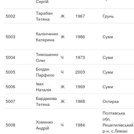
Сергій
Тарабан
5002
Ж
1967
Грунь
Тетяна
Калініченко
5003
Ж
1986
Суми
Катерина
Тимошенко
5004
Ч
1973
Суми
Олег
Богдан
5005
Ч
2003
Суми
Парфило
Івах
5006
Ж
1969
Суми
Наталія
Бардакова
5007
Ж
1968
Охтирка
Тетяна
Полтавська
обл,
Хоменко
5008
Ч
1984
Решетилівський
Андрій
р-н, с.Лиман