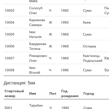
Maks
Сологуб
Па
10003
Ч
1992
Суми
Олег
Су
Каримова
10004
Ж
1993
Киев
Самира
Івах
10005
Ж
1969
Суми
Наталія
Бардакова
10006
Ж
1968
Охтирка
Тетяна
Римарович
Кам'янець-
10007
Ч
1969
Ka
Олег
Подільський
Івах
10008
Ч
1996
Суми
Su
Віталій
Дистанция: 5км
Стартовый
Год
Имя
Пол
Город
номер
рождения
Тарабан
5001
Ч
1992
Суми