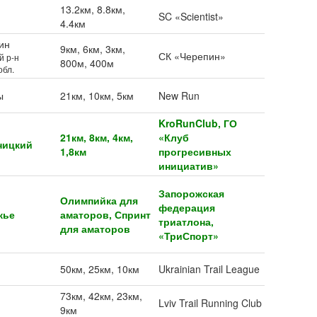
13.2км, 8.8км,
SC «Scientist»
4.4км
ин
9км, 6км, 3км,
СК «Черепин»
й р-н
800м, 400м
обл.
ы
21км, 10км, 5км
New Run
KroRunClub, ГО
21км, 8км, 4км,
«Клуб
ницкий
1,8км
прогресивных
инициатив»
Запорожская
Олимпийка для
федерация
жье
аматоров, Спринт
триатлона,
для аматоров
«ТриСпорт»
50км, 25км, 10км
Ukrainian Trail League
73км, 42км, 23км,
Lviv Trail Running Club
9км