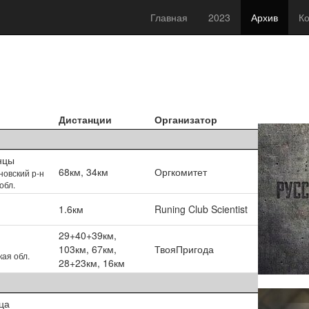
Главная
2023
Архив
Ко
Дистанции
Организатор
нцы
68км, 34км
Оргкомитет
овский р-н
обл.
1.6км
Runing Club Scientist
29+40+39км,
103км, 67км,
ТвояПригода
ая обл.
28+23км, 16км
ца