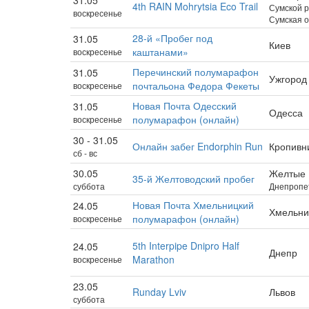
31.05
4th RAIN Mohrytsia Eco Trail
Сумской р
воскресенье
Сумская о
28-й «Пробег под
31.05
Киев
каштанами»
воскресенье
Перечинский полумарафон
31.05
Ужгород
почтальона Федора Фекеты
воскресенье
Новая Почта Одесский
31.05
Одесса
полумарафон (онлайн)
воскресенье
30 - 31.05
Онлайн забег Endorphin Run
Кропивн
сб - вс
30.05
Желтые
35-й Желтоводский пробег
суббота
Днепропет
Новая Почта Хмельницкий
24.05
Хмельни
полумарафон (онлайн)
воскресенье
5th Interpipe Dnipro Half
24.05
Днепр
Marathon
воскресенье
23.05
Runday Lviv
Львов
суббота