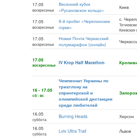
Весенний кубок
17.05
Киев
«Русановское кольцо»
воскресенье
с. Череп
9-й пробег «Черепинские
17.05
Тетиевски
горки»
воскресенье
Киевская 
Новая Почта Черкасский
17.05
Черкасс
полумарафон (онлайн)
воскресенье
17.05
IV Krop Half Marathon
Кропив
воскресенье
Чемпионат Украины по
триатлону на
16 - 17.05
спринтерской и
Запоро
сб - вс
олимпийской дистанции
среди любителей
16.05
Burning Heads
Херсон
суббота
16.05
Lviv Ultra Trail
Львов
суббота