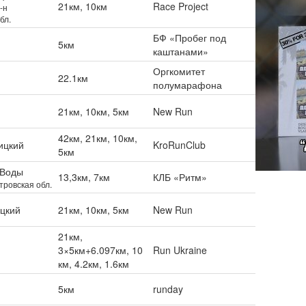
21км, 10км
Race Project
-н
бл.
БФ «Пробег под
5км
каштанами»
Оргкомитет
22.1км
полумарафона
21км, 10км, 5км
New Run
42км, 21км, 10км,
ицкий
KroRunClub
5км
 Воды
13,3км, 7км
КЛБ «Ритм»
ровская обл.
цкий
21км, 10км, 5км
New Run
21км,
3×5км+6.097км, 10
Run Ukraine
км, 4.2км, 1.6км
5км
runday