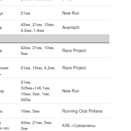
ца
21км
New Run
42км, 21км, 10км,
в
Avantazh
4.2км, 1.6км
42км, 21км, 10км,
а
Race Project
5км
ская
21км, 10км, 4,2км
Race Project
ь
21км,
3x5км+1x6,1км,
ир
New Run
10км, 3км, 1км,
300м
ва
10км, 5км
Running Club Poltava
42км, 21км, 5км,
л
КЛБ «Суворовец»
2км
я обл.