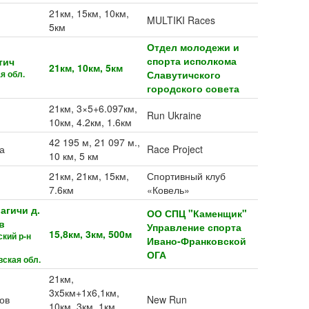
21км, 15км, 10км,
MULTIKI Races
5км
Отдел молодежи и
спорта исполкома
тич
21км, 10км, 5км
я обл.
Славутичского
городского совета
21км, 3×5+6.097км,
Run Ukraine
10км, 4.2км, 1.6км
42 195 м, 21 097 м.,
а
Race Project
10 км, 5 км
21км, 21км, 15км,
Спортивный клуб
7.6км
«Ковель»
лагичи д.
ОО СПЦ "Каменщик"
в
Управление спорта
15,8км, 3км, 500м
кий р-н
Ивано-Франковской
ОГА
ская обл.
21км,
3x5км+1x6,1км,
ов
New Run
10км, 3км, 1км,