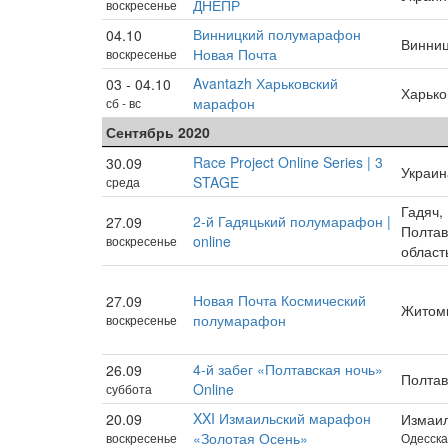
ДНЕПР
воскресенье
Винницкий полумарафон
04.10
Винни
Новая Почта
воскресенье
Avantazh Харьковский
03 - 04.10
Харько
марафон
сб - вс
Сентябрь 2020
Race Project Online Series | 3
30.09
Украин
STAGE
среда
Гадяч,
2-й Гадяцький полумарафон |
27.09
Полтав
online
воскресенье
област
Новая Почта Космический
27.09
Житом
полумарафон
воскресенье
4-й забег «Полтавская ночь»
26.09
Полта
Online
суббота
XXI Измаильский марафон
20.09
Измаи
«Золотая Осень»
воскресенье
Одесска