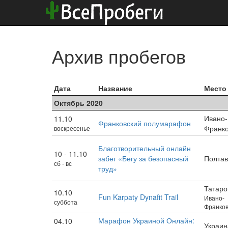
Архив пробегов
Дата
Название
Место
Октябрь 2020
Ивано-
11.10
Франковский полумарафон
Франко
воскресенье
Благотворительный онлайн
10 - 11.10
забег «Бегу за безопасный
Полта
сб - вс
труд»
Татаро
10.10
Fun Karpaty Dynafit Trail
Ивано-
суббота
Франков
Марафон Украиной Онлайн:
04.10
Украин