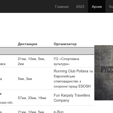
Главная
2023
Архив
Ко
Дистанции
Организатор
21км, 10км, 5км,
ГО «Спортивна
вск
2км
культура»
Running Club Poltava та
Європейське
ва
5км, 3км
співтовариство з
охорони праці ESOSH
в
Fun Karpaty Travellers
57км, 33км, 19км
Company
ская обл.
а
21км, 10км, 5км
e-Run