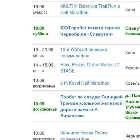
MULTIKI Didorivka Trail Run &
19.09
Киев
Half Marathon
суббота
XXXI пробег памяти героев
19.09
Славу
суббота
Чернобыля «Славутич»
Киевска
10-й Work.ua Киевский
19 - 20.09
Киев
полумарафон
сб - вс
Race Project Online Series | 2
14 - 15.09
Украин
STAGE
пн - вт
13.09
8 th Kovel Half Marathon
Ковель
воскресенье
д.. Па
Пробег по следам Галицкой
Нижне
Трансверсальной железной
13.09
Тлумачс
дороги памяти Р.
воскресенье
Ивано-
Вирастюка
Франков
Чернигов Новая Почта
13.09
Черниг
полумарафон
воскресенье