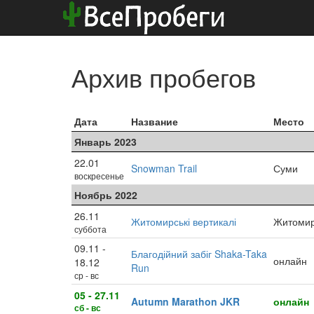
Архив пробегов
Дата
Название
Место
Январь 2023
22.01
Snowman Trail
Суми
воскресенье
Ноябрь 2022
26.11
Житомирські вертикалі
Житоми
суббота
09.11 -
Благодійний забіг Shaka-Taka
онлайн
18.12
Run
ср - вс
05 - 27.11
Autumn Marathon JKR
онлайн
сб - вс