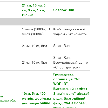
21 км, 10 км, 5
км, 3 км, 1 км,
Shadow Run
Вільна
1 миля (1609м), 1
Клуб скандинавской
миля (1609м)
ходьбы «Экономист»
21км, 10км, 5км
Smart Run
Smart Run,
21км, 10км, 5км
Всеукраїнський центр
«Спорт для всіх»
Громадська
організація “WE
WORLD”,
Виконавчий комітет
10км, 5км, 400
Знамʼянської міської
ка
метрів, довільна
ради, Благодійний
адская обл.
дистанція online
фонд “WAR Goose”,
Фізкультурно-