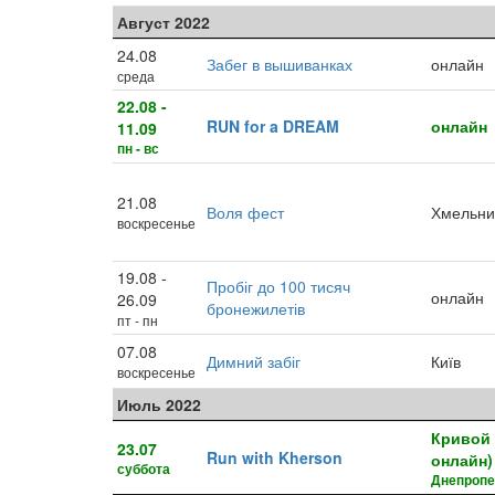
Август 2022
24.08
Забег в вышиванках
онлайн
среда
22.08 -
RUN for a DREAM
онлайн
11.09
пн - вс
21.08
Воля фест
Хмельни
воскресенье
19.08 -
Пробіг до 100 тисяч
онлайн
26.09
бронежилетів
пт - пн
07.08
Димний забіг
Київ
воскресенье
Июль 2022
Кривой 
23.07
Run with Kherson
онлайн)
суббота
Днепропе