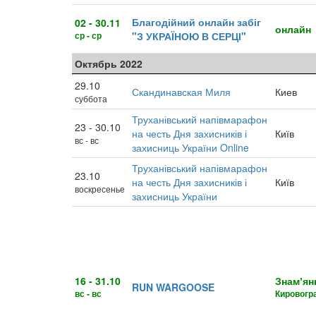
Благодійний онлайн забіг
02 - 30.11
онлайн
ср - ср
"З УКРАЇНОЮ В СЕРЦІ"
Октябрь 2022
29.10
Скандинавская Миля
Киев
суббота
Труханівський напівмарафон
23 - 30.10
на честь Дня захисників і
Київ
вс - вс
захисниць України Online
Труханівський напівмарафон
23.10
на честь Дня захисників і
Київ
воскресенье
захисниць України
16 - 31.10
Знамʼян
RUN WARGOOSE
вс - вс
Кировогр