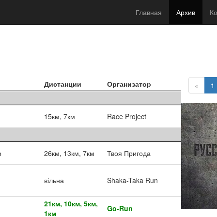
Главная
Архив
Ко
Дистанции
Организатор
«
1
15км, 7км
Race Project
р
26км, 13км, 7км
Твоя Пригода
вільна
Shaka-Taka Run
21км, 10км, 5км,
Go-Run
1км