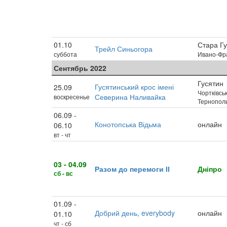
01.10
Стара Гу
Трейл Синьогора
суббота
Ивано-Фра
Сентябрь 2022
Гусятин
Гусятинський крос імені
25.09
Чортківсь
Северина Наливайка
воскресенье
Тернополь
06.09 -
Конотопська Відьма
онлайн
06.10
вт - чт
03 - 04.09
Разом до перемоги ІІ
Дніпро
сб - вс
01.09 -
Добрий день, everybody
онлайн
01.10
чт - сб