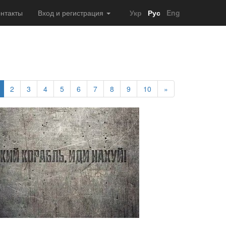
нтакты
Вход и регистрация
Укр
Рус
Eng
2
3
4
5
6
7
8
9
10
»