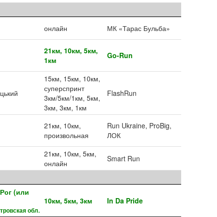
онлайн
МК «Тарас Бульба»
21км, 10км, 5км,
Go-Run
1км
15км, 15км, 10км,
суперспринт
цький
FlashRun
3км/5км/1км, 5км,
3км, 3км, 1км
21км, 10км,
Run Ukraine, ProBig,
произвольная
ЛОК
21км, 10км, 5км,
Smart Run
онлайн
Рог (или
10км, 5км, 3км
In Da Pride
тровская обл.