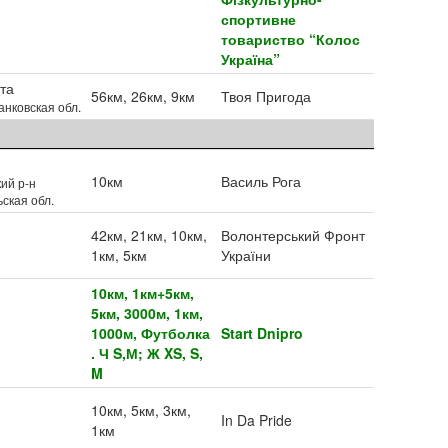
спортивне
товариство “Колос
Україна”
та
56км, 26км, 9км
Твоя Пригода
нковская обл.
10км
Василь Рога
кий р-н
ская обл.
42км, 21км, 10км,
Волонтерський Фронт
1км, 5км
України
10км, 1км+5км,
5км, 3000м, 1км,
1000м, Футболка
Start Dnipro
. Ч S,М; Ж XS, S,
M
10км, 5км, 3км,
In Da Pride
1км