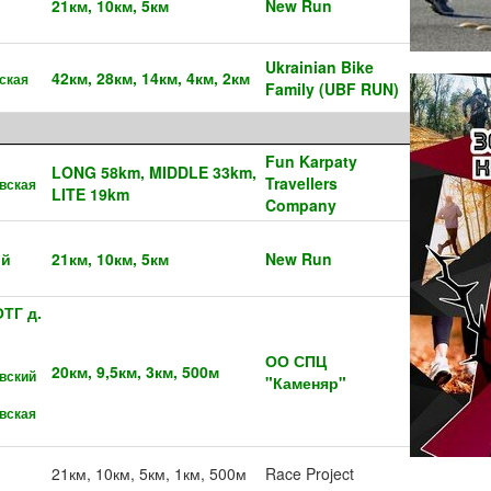
21км, 10км, 5км
New Run
Ukrainian Bike
42км, 28км, 14км, 4км, 2км
ская
Family (UBF RUN)
Fun Karpaty
LONG 58km, MIDDLE 33km,
Travellers
вская
LITE 19km
Company
ий
21км, 10км, 5км
New Run
ТГ д.
ОО СПЦ
20км, 9,5км, 3км, 500м
вский
"Каменяр"
вская
21км, 10км, 5км, 1км, 500м
Race Project