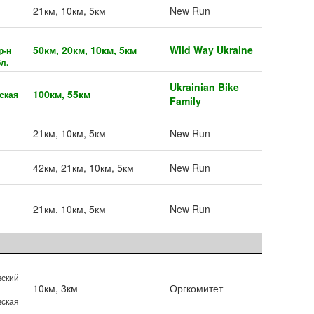
21км, 10км, 5км
New Run
50км, 20км, 10км, 5км
Wild Way Ukraine
р-н
л.
Ukrainian Bike
100км, 55км
ская
Family
21км, 10км, 5км
New Run
42км, 21км, 10км, 5км
New Run
21км, 10км, 5км
New Run
вский
10км, 3км
Оргкомитет
вская