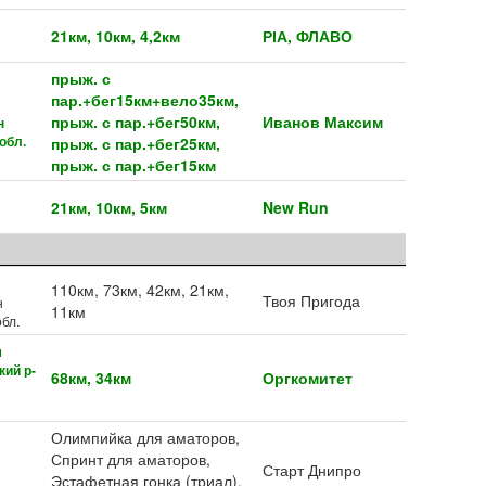
21км, 10км, 4,2км
РІА, ФЛАВО
прыж. с
пар.+бег15км+вело35км,
прыж. с пар.+бег50км,
Иванов Максим
н
обл.
прыж. с пар.+бег25км,
прыж. с пар.+бег15км
21км, 10км, 5км
New Run
110км, 73км, 42км, 21км,
Твоя Пригода
н
11км
бл.
ы
ий р-
68км, 34км
Оргкомитет
Олимпийка для аматоров,
Спринт для аматоров,
Старт Днипро
Эстафетная гонка (триал),