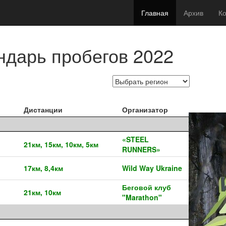
Главная
Архив
Ко
ндарь пробегов 2022
Дистанции
Организатор
«STEEL
21км, 15км, 10км, 5км
RUNNERS»
17км, 8,4км
Wild Way Ukraine
Беговой клуб
21км, 10км
"Marathon"