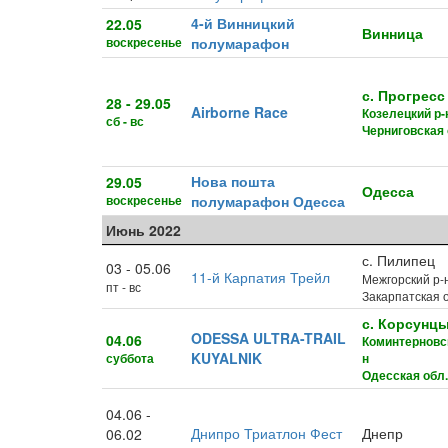
4-й Винницкий
22.05
Винница
воскресенье
полумарафон
с. Прогресс
28 - 29.05
Airborne Race
Козелецкий р-
сб - вс
Черниговская 
Нова пошта
29.05
Одесса
воскресенье
полумарафон Одесса
Июнь 2022
с. Пилипец
03 - 05.06
11-й Карпатия Трейл
Межгорский р-
пт - вс
Закарпатская о
с. Корсунц
ODESSA ULTRA-TRAIL
04.06
Коминтерновск
KUYALNIK
суббота
н
Одесская обл.
04.06 -
Днипро Триатлон Фест
Днепр
06.02