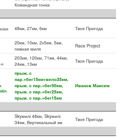
Командная гонка
48км, 27км, 6км
Твоя Пригода
вская
20км, 10км, 2х5км, 5км,
Race Project
.
пивная миля
203км, 120км, 71км, 44км,
Твоя Пригода
24км, 13км
-н
прыж. с
пар.+бег15км+вело35км,
прыж. с пар.+бег50км,
Иванов Максим
н
обл.
прыж. с пар.+бег25км,
прыж. с пар.+бег15км
Skyмилі 48км, Skyмилі
Твоя Пригода
34км, Вертикальный км