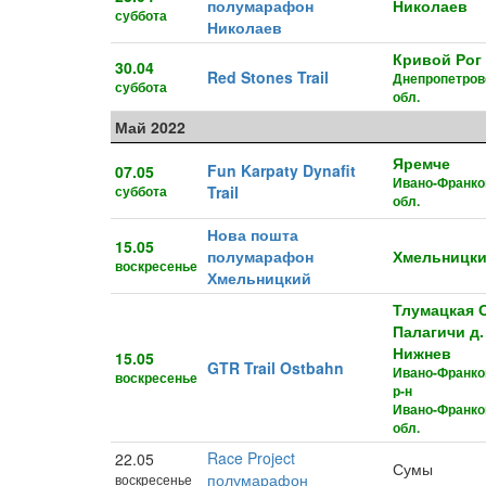
полумарафон
Николаев
суббота
Николаев
Кривой Рог
30.04
Red Stones Trail
Днепропетров
суббота
обл.
Май 2022
Яремче
Fun Karpaty Dynafit
07.05
Ивано-Франко
суббота
Trail
обл.
Нова пошта
15.05
полумарафон
Хмельницк
воскресенье
Хмельницкий
Тлумацкая О
Палагичи д.
Нижнев
15.05
GTR Trail Ostbahn
Ивано-Франко
воскресенье
р-н
Ивано-Франко
обл.
Race Project
22.05
Сумы
полумарафон
воскресенье