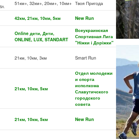
51км+, 32км+, 20км+, 10км+
Твоя Пригода
бл.
42км, 21км, 10км, 5км
New Run
Всеукраинская
Online дети, Дети,
Спортивная Лига
ONLINE, LUX, STANDART
"Ніжки і Доріжки"
21км, 10км, 3км
Smart Run
Отдел молодежи
и спорта
исполкома
21км, 10км, 5км
Славутичского
городского
совета
21км, 10км, 5км
New Run