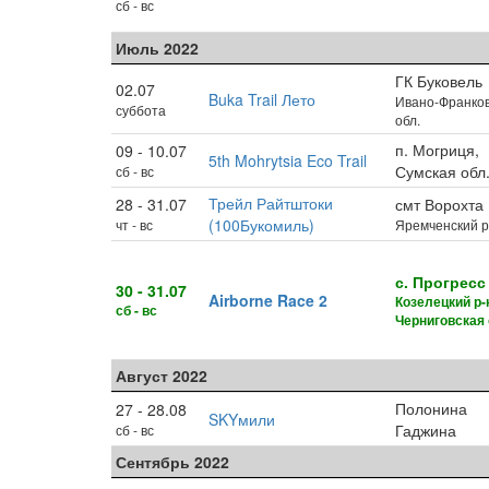
сб - вс
Июль 2022
ГК Буковель
02.07
Buka Trail Лето
Ивано-Франко
суббота
обл.
п. Могриця,
09 - 10.07
5th Mohrytsia Eco Trail
Сумская обл
сб - вс
Трейл Райтштоки
28 - 31.07
смт Ворохта
(100Букомиль)
чт - вс
Яремченский р
с. Прогресс
30 - 31.07
Airborne Race 2
Козелецкий р-
сб - вс
Черниговская 
Август 2022
Полонина
27 - 28.08
SKYмили
Гаджина
сб - вс
Сентябрь 2022