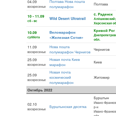
Полтава Нова пошта
04.09
Полтава
полумарафон
воскресенье
c. Раденск
10 - 11.09
Wild Desert Ultratrail
Алёшковский 
сб - вс
Херсонская об
Кривой Рог
Веломарафон
10.09
Днепропетров
суббота
«Железная Сотня»
обл.
Нова пошта
11.09
Чернигов
полумарафон Чернигов
воскресенье
Новая почта Киев
25.09
Киев
марафон
воскресенье
Новая почта
25.09
космический
Житомир
воскресенье
полумарафон
Октябрь 2022
Бурштын
Ивано-Франко
02.10
Бурштынская десятка
р-н
воскресенье
Ивано-Франко
обл.