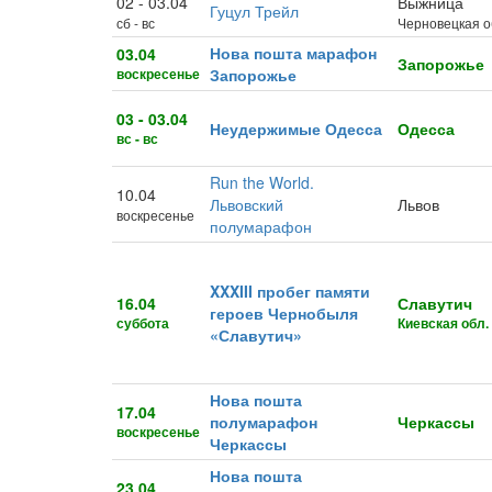
02 - 03.04
Выжница
Гуцул Трейл
сб - вс
Черновецкая о
Нова пошта марафон
03.04
Запорожье
воскресенье
Запорожье
03 - 03.04
Неудержимые Одесса
Одесса
вс - вс
Run the World.
10.04
Львовский
Львов
воскресенье
полумарафон
XXXIII пробег памяти
16.04
Славутич
героев Чернобыля
суббота
Киевская обл.
«Славутич»
Нова пошта
17.04
полумарафон
Черкассы
воскресенье
Черкассы
Нова пошта
23.04